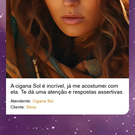
A cigana Sol é incrível, já me acostumei com
ela. Te dá uma atenção e respostas assertivas.
Obrigada querida.
Atendente:
Cigana Sol
Cliente:
Silvia