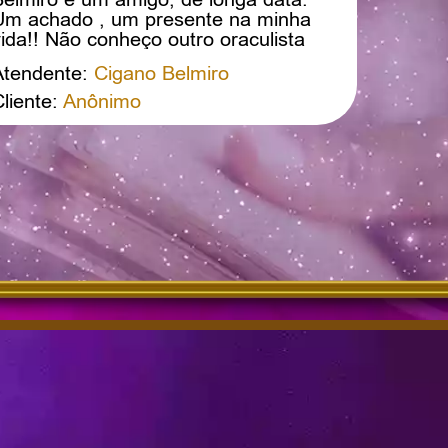
Um achado , um presente na minha
ida!! Não conheço outro oraculista
ão preciso, acolhedor, atencioso
Atendente:
Cigano Belmiro
uanto ele. Obrigada, mais uma vez,
meu querido!
liente:
Anônimo