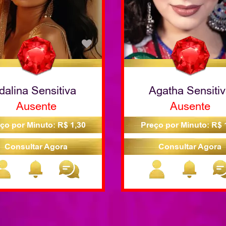
Idalina Sensitiva
Agatha Sensiti
Ausente
Ausente
ço por Minuto: R$ 1,30
Preço por Minuto: R$ 
Consultar Agora
Consultar Agora