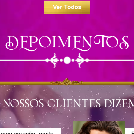
Ver Todos
DEPOIMENTOS
 nossos clientes dizem
meu coração, muito
B