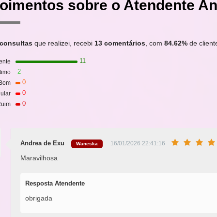
oimentos sobre o Atendente An
 consultas
que realizei, recebi
13 comentários
, com
84.62%
de cliente
11
ente
2
timo
0
Bom
0
ular
0
uim
Andrea de Exu
16/01/2026 22:41:16
Waneska
Maravilhosa
Resposta Atendente
obrigada