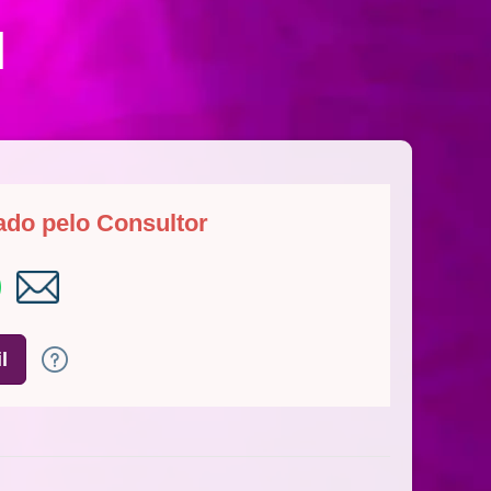
u
ado pelo Consultor
l