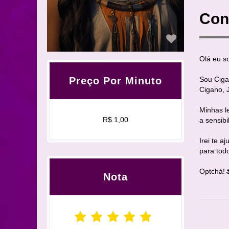
Con
Olá eu s
Sou Ciga
Preço Por Minuto
Cigano, 
Minhas l
R$ 1,00
a sensibi
Irei te a
para tod
Optchá!
Nota