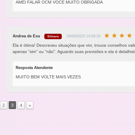
AMEI FALAR OCM VOCE MUITO OBRIGADA
Andrea de Exu
28/09/2025 10:08:26
Silmara
Ela é ótima! Descreveu situações que vivi, trouxe conselhos va
apenas "sim" ou "não". Aguardo suas previsões e ela é detalhis
Resposta Atendente
MUITO BEM VOLTE MAIS VEZES
2
3
4
»