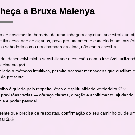
heça a Bruxa Malenya
a de nascimento, herdeira de uma linhagem espiritual ancestral que 
mília descende de ciganos, povo profundamente conectado aos mistérios
sa sabedoria como um chamado da alma, não como escolha.
o, desenvolvi minha sensibilidade e conexão com o invisível, utiliza
cimento 🌿🕯️
 aliado a métodos intuitivos, permite acessar mensagens que auxiliam
 do presente.
lho é guiado pelo respeito, ética e espiritualidade verdadeira 🤍✨
 previsões vazias — ofereço clareza, direção e acolhimento, ajudando
cia e poder pessoal.
sente que precisa de respostas, confirmação do seu caminho ou de uma
nal 🔮🌙