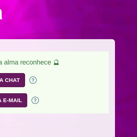
a
 a alma reconhece 🔮
A CHAT
 E-MAIL