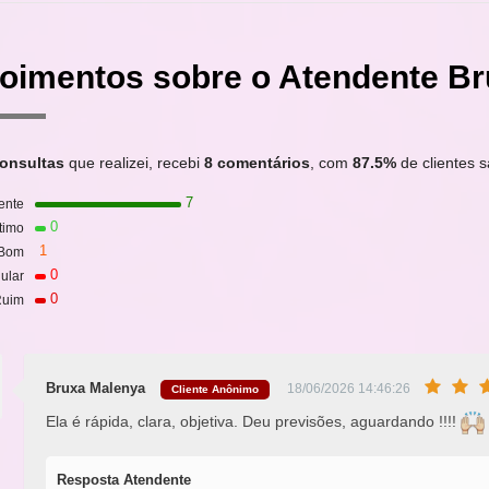
oimentos sobre o Atendente B
onsultas
que realizei, recebi
8 comentários
, com
87.5%
de clientes sa
7
ente
0
timo
1
Bom
0
ular
0
uim
Bruxa Malenya
18/06/2026 14:46:26
Cliente Anônimo
Ela é rápida, clara, objetiva. Deu previsões, aguardando !!!!
Resposta Atendente