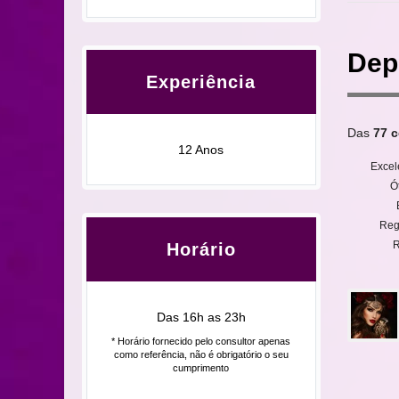
Dep
Experiência
Das
77 c
12 Anos
Excel
Ó
Reg
R
Horário
Das 16h as 23h
* Horário fornecido pelo consultor apenas
como referência, não é obrigatório o seu
cumprimento