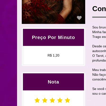
Con
Sou brux
Minha fa
Trago es
Preço Por Minuto
Desde ced
autoconhe
R$ 1,20
O Tarot,
profunda
Meu traba
Não faço
consciên
Nota
Se você 
sou o ca