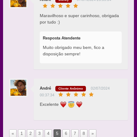
Maravilhoso e super carinhoso, obrigada
por tudo :)
Resposta Atendente
Muito obrigado meu bem, fico a
disposição sempre!
André
02/07/2024
Cliente Anônimo
00:37:34
Excelente
«
1
2
3
4
5
6
7
8
»