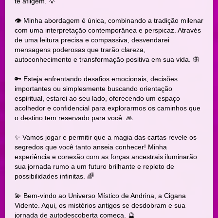
te afligem. 💡
👁️ Minha abordagem é única, combinando a tradição milenar
com uma interpretação contemporânea e perspicaz. Através
de uma leitura precisa e compassiva, desvendarei
mensagens poderosas que trarão clareza,
autoconhecimento e transformação positiva em sua vida. 🦋
🔑 Esteja enfrentando desafios emocionais, decisões
importantes ou simplesmente buscando orientação
espiritual, estarei ao seu lado, oferecendo um espaço
acolhedor e confidencial para explorarmos os caminhos que
o destino tem reservado para você. 🙏
✨ Vamos jogar e permitir que a magia das cartas revele os
segredos que você tanto anseia conhecer! Minha
experiência e conexão com as forças ancestrais iluminarão
sua jornada rumo a um futuro brilhante e repleto de
possibilidades infinitas. 🌈
💫 Bem-vindo ao Universo Místico de Andrina, a Cigana
Vidente. Aqui, os mistérios antigos se desdobram e sua
jornada de autodescoberta começa. 🔮