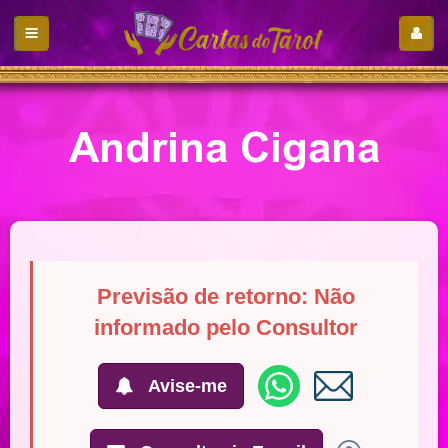
Andrina Cigana
Previsão de retorno: Não
informado pelo Consultor
Avise-me