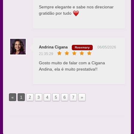
Sempre elegante e sabe nos direcionar
gratidão por tudo
Andrina Cigana
06/05/2026
Rosemary
21:35:29
Gosto muito de falar com a Cigana
Andina, ela é muito prestativa!!
«
1
2
3
4
5
6
7
»