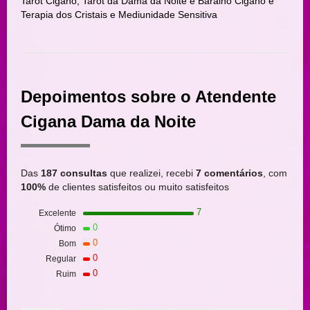
Tarot Cigano, Tarot da Dama da Noite e Baralho Cigano e
Terapia dos Cristais e Mediunidade Sensitiva
Depoimentos sobre o Atendente
Cigana Dama da Noite
Das
187 consultas
que realizei, recebi
7 comentários
, com
100%
de clientes satisfeitos ou muito satisfeitos
7
Excelente
0
Ótimo
0
Bom
0
Regular
0
Ruim