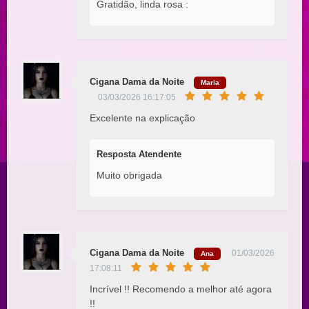
Gratidão, linda rosa :
Cigana Dama da Noite
Maria
03/03/2026 16:17:05
Excelente na explicação
Resposta Atendente
Muito obrigada
Cigana Dama da Noite
01/03/2026
Ana
17:08:11
Incrível !! Recomendo a melhor até agora
!!