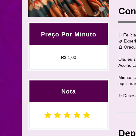
Con
Preço Por Minuto
✨ Felícia
🌿 Exper
🔮 Orácul
R$ 1,00
Olá, eu 
Acolho c
Minhas c
equilibra
Nota
✨ Deixe 
Dep