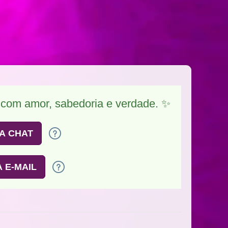
 com amor, sabedoria e verdade. ✨
A CHAT
 E-MAIL