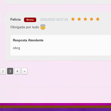
Felicia
10/11/2025 19:37:10
Bruna
Obrigada por tudo
Resposta Atendente
obrg
2
3
4
»