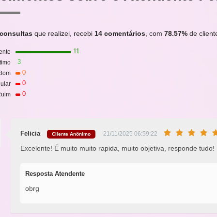
 consultas
que realizei, recebi
14 comentários
, com
78.57%
de cliente
11
ente
3
timo
0
Bom
0
ular
0
uim
Felicia
21/11/2025 06:59:22
Cliente Anônimo
Excelente! É muito muito rapida, muito objetiva, responde tudo!
Resposta Atendente
obrg