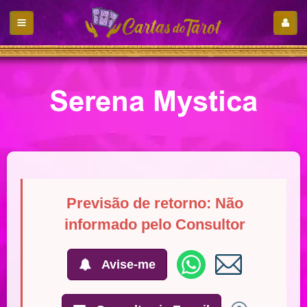
Serena Mystica
Previsão de retorno: Não
informado pelo Consultor
Avise-me