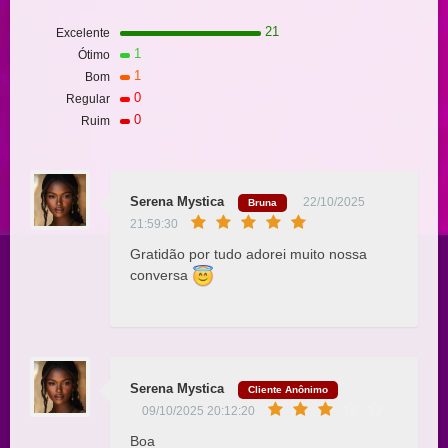
21
Excelente
1
Ótimo
1
Bom
0
Regular
0
Ruim
Serena Mystica
22/10/2025
Bruna
21:59:30
Gratidão por tudo adorei muito nossa
conversa
Serena Mystica
Cliente Anônimo
09/10/2025 20:12:20
Boa