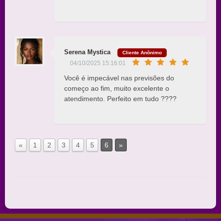
Serena Mystica
Cliente Anônimo
04/10/2025 15:16:01
Você é impecável nas previsões do
começo ao fim, muito excelente o
atendimento. Perfeito em tudo ????
«
1
2
3
4
5
6
»