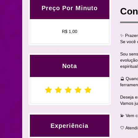
Preço Por Minuto
Con
R$ 1,00
✨ Prazer
Se você 
Sou sensi
evolução
Nota
espiritu
🔮 Quand
ferrament
Deseja es
Vamos ju
💫 Vem c
Experiência
🤍 Atendi