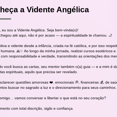
heça a Vidente Angélica
, eu sou a Vidente Angélica. Seja bem-vinda(o)!
chegou até aqui, não é por acaso — a espiritualidade te chamou. 🌙
tiva e vidente desde a infância, criada na fé católica, e por isso res
 humana. 🙏✨ Ao longo da minha jornada, realizei cursos esotéricos e 
al com responsabilidade e verdade, transmitindo as orientações dos 
o você busca as cartas, seu mentor também o(a) guia — e a mim é dad
as espirituais, aquilo que precisa ser revelado.
clarecer questões amorosas ❤️, emocionais 💭, financeiras 💰, de saúd
ntos buscar no sagrado a luz e o direcionamento para seus caminhos.
omigo… vamos conversar e libertar o que está no seu coração?
mento com total discrição, sigilo e confiança.