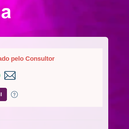
ca
ado pelo Consultor
l