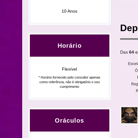
10 Anos
Dep
Horário
Das
64 c
Excel
Flexível
Ó
* Horário fornecido pelo consultor apenas
como referência, não é obrigatório o seu
Reg
cumprimento
R
Oráculos