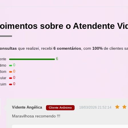
oimentos sobre o Atendente Vi
onsultas
que realizei, recebi
6 comentários
, com
100%
de clientes sa
6
ente
0
timo
0
Bom
0
ular
0
uim
Vidente Angélica
18/03/2026 21:52:14
Cliente Anônimo
Maravilhosa recomendo !!!