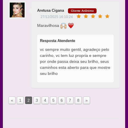
Aretusa Cigana
Cliente Anônimo
27/12/2025 16:10:24
Maravilhosa
Resposta Atendente
vc sempre muito gentil, agradeço pelo
carinho, vc tem luz propria e sempre
por onde passa deixa seu brilho, seus
caminhos esta aberto para que mostre
seu brilho
«
1
2
3
4
5
6
7
8
»