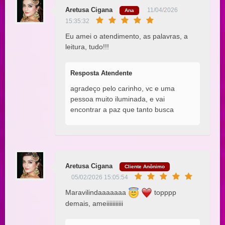
Aretusa Cigana
11/04/2026
Ana
15:35:32
Eu amei o atendimento, as palavras, a
leitura, tudo!!!
Resposta Atendente
agradeço pelo carinho, vc e uma
pessoa muito iluminada, e vai
encontrar a paz que tanto busca
Aretusa Cigana
Cliente Anônimo
05/02/2026 15:05:54
Maravilindaaaaaaa
topppp
demais, ameiiiiiiiiiii