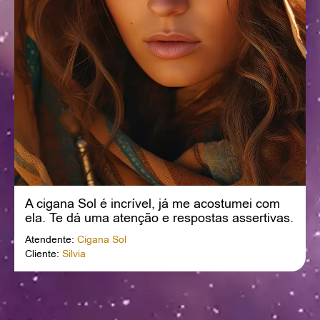
A cigana Sol é incrível, já me acostumei com
ela. Te dá uma atenção e respostas assertivas.
Obrigada querida.
Atendente:
Cigana Sol
Cliente:
Silvia