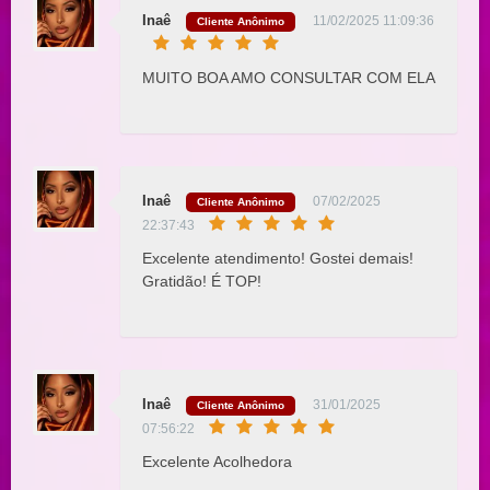
Inaê
11/02/2025 11:09:36
Cliente Anônimo
MUITO BOA AMO CONSULTAR COM ELA
Inaê
07/02/2025
Cliente Anônimo
22:37:43
Excelente atendimento! Gostei demais!
Gratidão! É TOP!
Inaê
31/01/2025
Cliente Anônimo
07:56:22
Excelente Acolhedora