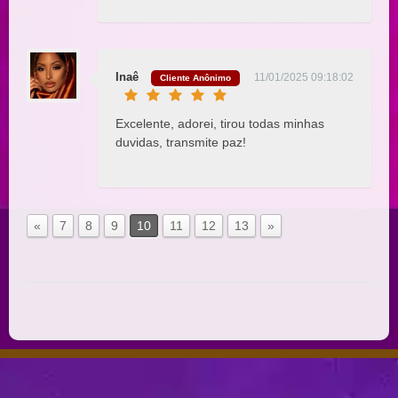
Inaê
11/01/2025 09:18:02
Cliente Anônimo
Excelente, adorei, tirou todas minhas
duvidas, transmite paz!
«
7
8
9
10
11
12
13
»