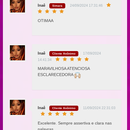
Inaê
24/09/2024 17:31:46
Simara
OTIMAA
Inaê
17/09/2024
Cliente Anônimo
14:41:34
MARAVILHOSA ATENCIOSA
ESCLARECEDORA
Inaê
11/09/2024 22:31:03
Cliente Anônimo
Excelente. Sempre assertiva e clara nas
palavras.