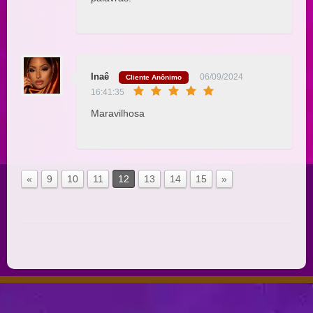
Inaê
06/09/2024
Cliente Anônimo
16:41:35
Maravilhosa
«
9
10
11
12
13
14
15
»