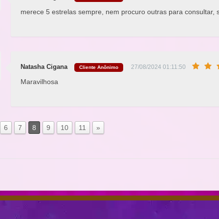
merece 5 estrelas sempre, nem procuro outras para consultar, 
Natasha Cigana
27/08/2024 01:11:50
Cliente Anônimo
Maravilhosa
6
7
8
9
10
11
»