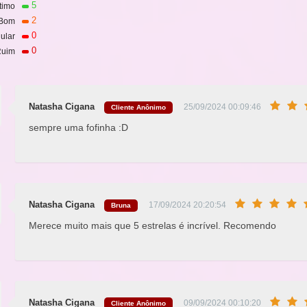
5
timo
2
Bom
0
ular
0
uim
Natasha Cigana
25/09/2024 00:09:46
Cliente Anônimo
sempre uma fofinha :D
Natasha Cigana
17/09/2024 20:20:54
Bruna
Merece muito mais que 5 estrelas é incrível. Recomendo
Natasha Cigana
09/09/2024 00:10:20
Cliente Anônimo