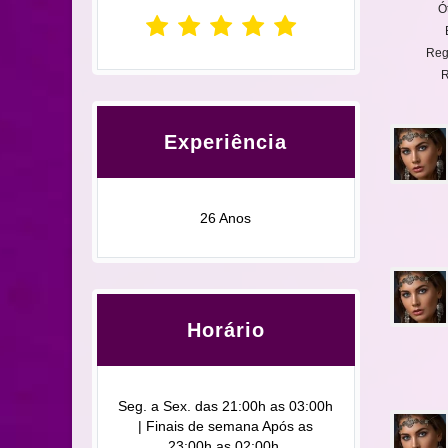
Ó
Reg
R
Experiência
26 Anos
Horário
Seg. a Sex. das 21:00h as 03:00h
| Finais de semana Após as
23:00h as 02:00h.