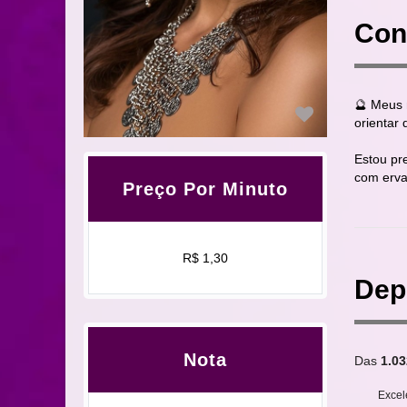
Con
🔮 Meus m
orientar 
Estou pr
com erva
Preço Por Minuto
R$ 1,30
Dep
Nota
Das
1.03
Excel