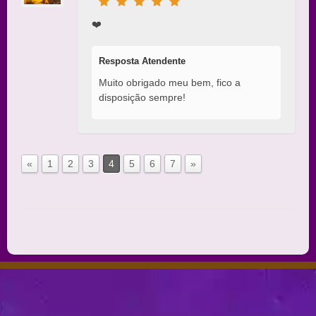
❤️
Resposta Atendente
Muito obrigado meu bem, fico a
disposição sempre!
«
1
2
3
4
5
6
7
»