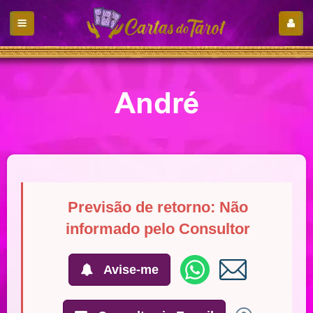
André
Previsão de retorno: Não
informado pelo Consultor
Avise-me