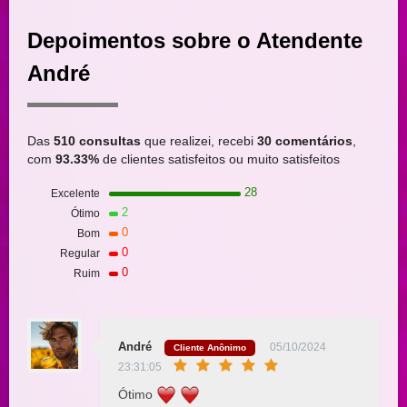
Depoimentos sobre o Atendente
André
Das
510 consultas
que realizei, recebi
30 comentários
,
com
93.33%
de clientes satisfeitos ou muito satisfeitos
28
Excelente
2
Ótimo
0
Bom
0
Regular
0
Ruim
André
05/10/2024
Cliente Anônimo
23:31:05
Ótimo