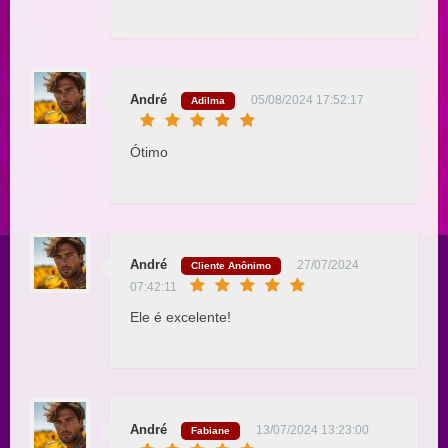
André
05/08/2024 17:52:17
Adilma
Ótimo
André
27/07/2024
Cliente Anônimo
07:42:11
Ele é excelente!
André
13/07/2024 13:23:00
Fabiane