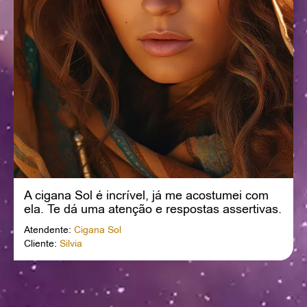
A cigana Sol é incrível, já me acostumei com
ela. Te dá uma atenção e respostas assertivas.
Obrigada querida.
Atendente:
Cigana Sol
Cliente:
Silvia