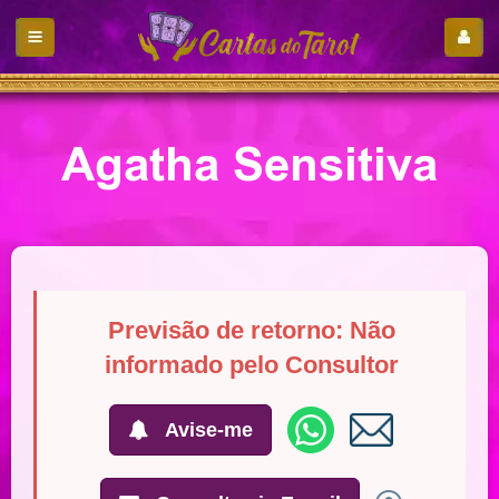
Agatha Sensitiva
Previsão de retorno: Não
informado pelo Consultor
Avise-me