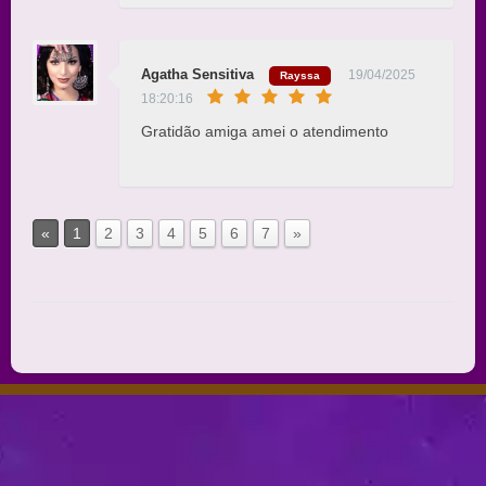
Agatha Sensitiva
19/04/2025
Rayssa
18:20:16
Gratidão amiga amei o atendimento
«
1
2
3
4
5
6
7
»