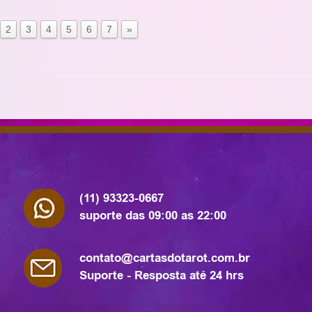
2
3
4
5
6
7
»
(11) 93323-0667
suporte das 09:00 as 22:00
contato@cartasdotarot.com.br
Suporte - Resposta até 24 hrs