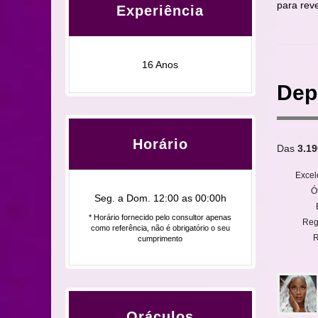
para rev
Experiência
16 Anos
Dep
Horário
Das
3.19
Excel
Ó
Seg. a Dom. 12:00 as 00:00h
* Horário fornecido pelo consultor apenas
Reg
como referência, não é obrigatório o seu
R
cumprimento
Oráculos