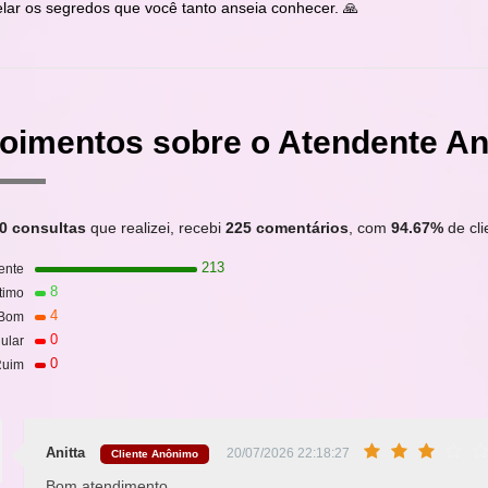
elar os segredos que você tanto anseia conhecer. 🙏
oimentos sobre o Atendente Ani
0 consultas
que realizei, recebi
225 comentários
, com
94.67%
de cli
213
ente
8
timo
4
Bom
0
ular
0
uim
Anitta
20/07/2026 22:18:27
Cliente Anônimo
Bom atendimento