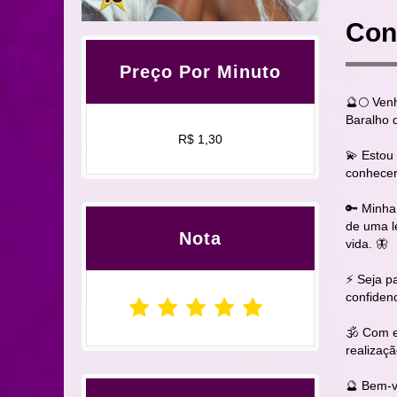
Con
Preço Por Minuto
🔮🌕 Ven
Baralho 
R$ 1,30
💫 Estou 
conhecer 
🔑 Minha
de uma l
Nota
vida. 🦋
⚡ Seja p
confiden
🕉 Com e
realizaçã
🔮 Bem-v