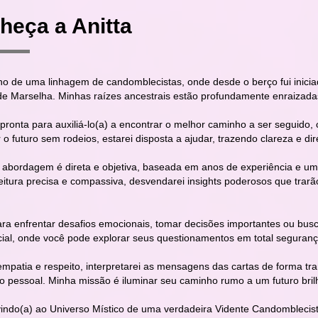
heça a Anitta
ho de uma linhagem de candomblecistas, onde desde o berço fui iniciad
de Marselha. Minhas raízes ancestrais estão profundamente enraizadas 
pronta para auxiliá-lo(a) a encontrar o melhor caminho a ser seguido
o futuro sem rodeios, estarei disposta a ajudar, trazendo clareza e d
 abordagem é direta e objetiva, baseada em anos de experiência e uma
eitura precisa e compassiva, desvendarei insights poderosos que trar
ara enfrentar desafios emocionais, tomar decisões importantes ou busc
cial, onde você pode explorar seus questionamentos em total seguranç
mpatia e respeito, interpretarei as mensagens das cartas de forma tra
o pessoal. Minha missão é iluminar seu caminho rumo a um futuro brilhan
indo(a) ao Universo Místico de uma verdadeira Vidente Candomblecista