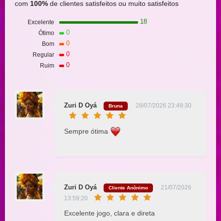
com
100%
de clientes satisfeitos ou muito satisfeitos
18
Excelente
0
Ótimo
0
Bom
0
Regular
0
Ruim
Zuri D Oyá
28/07/2026 23:49:30
Bruna
Sempre ótima
Zuri D Oyá
21/07/2026
Cliente Anônimo
13:59:20
Excelente jogo, clara e direta