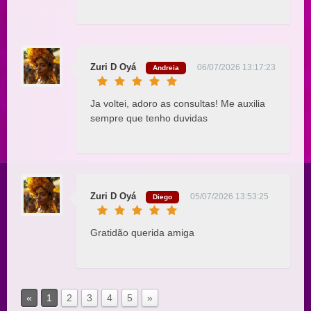
Zuri D Oyá
06/07/2026 13:17:23
Andreia
Ja voltei, adoro as consultas! Me auxilia
sempre que tenho duvidas
Zuri D Oyá
05/07/2026 13:53:25
Diego
Gratidão querida amiga
«
1
2
3
4
5
»