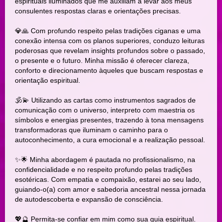
espirituais iluminados que me auxiliam a levar aos meus
consulentes respostas claras e orientações precisas.
💎🙏 Com profundo respeito pelas tradições ciganas e uma
conexão intensa com os planos superiores, conduzo leituras
poderosas que revelam insights profundos sobre o passado,
o presente e o futuro. Minha missão é oferecer clareza,
conforto e direcionamento àqueles que buscam respostas e
orientação espiritual.
🕉️💫 Utilizando as cartas como instrumentos sagrados de
comunicação com o universo, interpreto com maestria os
símbolos e energias presentes, trazendo à tona mensagens
transformadoras que iluminam o caminho para o
autoconhecimento, a cura emocional e a realização pessoal.
✨🌟 Minha abordagem é pautada no profissionalismo, na
confidencialidade e no respeito profundo pelas tradições
esotéricas. Com empatia e compaixão, estarei ao seu lado,
guiando-o(a) com amor e sabedoria ancestral nessa jornada
de autodescoberta e expansão de consciência.
💖🔮 Permita-se confiar em mim como sua guia espiritual.