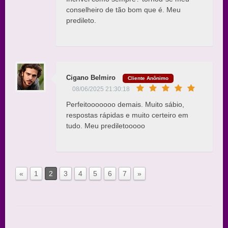
conselheiro de tão bom que é. Meu
predileto.
Cigano Belmiro
Cliente Anônimo
08/06/2025 21:30:18
Perfeitooooooo demais. Muito sábio,
respostas rápidas e muito certeiro em
tudo. Meu prediletooooo
«
1
2
3
4
5
6
7
»