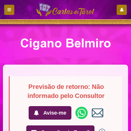
Cigano Belmiro
Previsão de retorno: Não
informado pelo Consultor
Avise-me