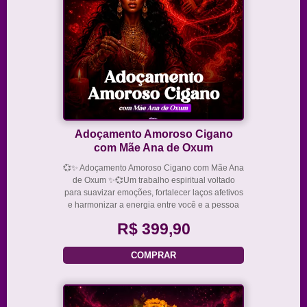
Adoçamento Amoroso Cigano
com Mãe Ana de Oxum
💞✨ Adoçamento Amoroso Cigano com Mãe Ana
de Oxum ✨💞Um trabalho espiritual voltado
para suavizar emoções, fortalecer laços afetivos
e harmonizar a energia entre você e a pessoa
amada, trazendo mais leveza, carinho e
R$ 399,90
conexão para a relação.✨ Como é feito:O ritual
é
COMPRAR