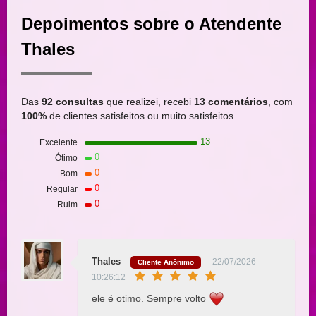
Depoimentos sobre o Atendente
Thales
Das
92 consultas
que realizei, recebi
13 comentários
, com
100%
de clientes satisfeitos ou muito satisfeitos
13
Excelente
0
Ótimo
0
Bom
0
Regular
0
Ruim
Thales
22/07/2026
Cliente Anônimo
10:26:12
ele é otimo. Sempre volto