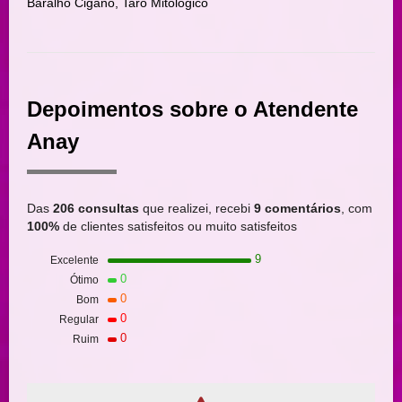
Baralho Cigano, Tarô Mitológico
Depoimentos sobre o Atendente
Anay
Das
206 consultas
que realizei, recebi
9 comentários
, com
100%
de clientes satisfeitos ou muito satisfeitos
9
Excelente
0
Ótimo
0
Bom
0
Regular
0
Ruim