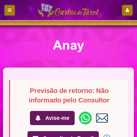
Anay
Previsão de retorno: Não
informado pelo Consultor
Avise-me