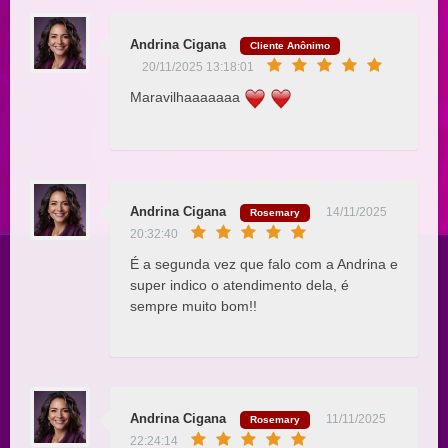
Andrina Cigana
Cliente Anônimo
20/11/2025 13:18:01
Maravilhaaaaaaa
Andrina Cigana
14/11/2025
Rosemary
20:32:40
É a segunda vez que falo com a Andrina e
super indico o atendimento dela, é
sempre muito bom!!
Andrina Cigana
11/11/2025
Rosemary
22:24:14