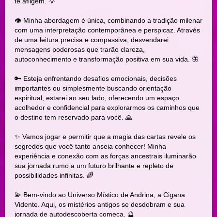
te afligem. 💡
👁️ Minha abordagem é única, combinando a tradição milenar
com uma interpretação contemporânea e perspicaz. Através
de uma leitura precisa e compassiva, desvendarei
mensagens poderosas que trarão clareza,
autoconhecimento e transformação positiva em sua vida. 🦋
🔑 Esteja enfrentando desafios emocionais, decisões
importantes ou simplesmente buscando orientação
espiritual, estarei ao seu lado, oferecendo um espaço
acolhedor e confidencial para explorarmos os caminhos que
o destino tem reservado para você. 🙏
✨ Vamos jogar e permitir que a magia das cartas revele os
segredos que você tanto anseia conhecer! Minha
experiência e conexão com as forças ancestrais iluminarão
sua jornada rumo a um futuro brilhante e repleto de
possibilidades infinitas. 🌈
💫 Bem-vindo ao Universo Místico de Andrina, a Cigana
Vidente. Aqui, os mistérios antigos se desdobram e sua
jornada de autodescoberta começa. 🔮