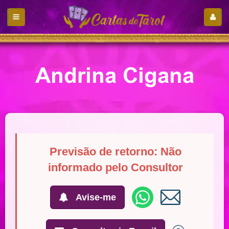
Andrina Cigana
Previsão de retorno: Não
informado pelo Consultor
Avise-me