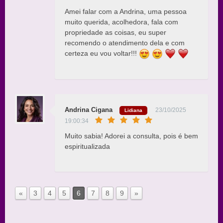
Amei falar com a Andrina, uma pessoa
muito querida, acolhedora, fala com
propriedade as coisas, eu super
recomendo o atendimento dela e com
certeza eu vou voltar!!!
Andrina Cigana
23/10/2025
Lidiana
19:00:34
Muito sabia! Adorei a consulta, pois é bem
espiritualizada
«
3
4
5
6
7
8
9
»