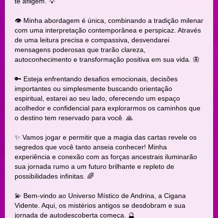
te afligem. 💡
👁️ Minha abordagem é única, combinando a tradição milenar
com uma interpretação contemporânea e perspicaz. Através
de uma leitura precisa e compassiva, desvendarei
mensagens poderosas que trarão clareza,
autoconhecimento e transformação positiva em sua vida. 🦋
🔑 Esteja enfrentando desafios emocionais, decisões
importantes ou simplesmente buscando orientação
espiritual, estarei ao seu lado, oferecendo um espaço
acolhedor e confidencial para explorarmos os caminhos que
o destino tem reservado para você. 🙏
✨ Vamos jogar e permitir que a magia das cartas revele os
segredos que você tanto anseia conhecer! Minha
experiência e conexão com as forças ancestrais iluminarão
sua jornada rumo a um futuro brilhante e repleto de
possibilidades infinitas. 🌈
💫 Bem-vindo ao Universo Místico de Andrina, a Cigana
Vidente. Aqui, os mistérios antigos se desdobram e sua
jornada de autodescoberta começa. 🔮