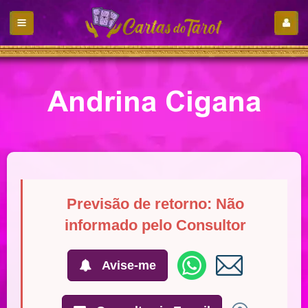
Andrina Cigana
Previsão de retorno: Não
informado pelo Consultor
Avise-me