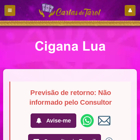
Cigana Lua
Previsão de retorno: Não
informado pelo Consultor
Avise-me