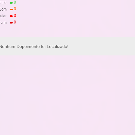
0
timo
0
Bom
0
ular
0
uim
Nenhum Depoimento foi Localizado!