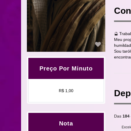
Con
🔮 Traba
Meu prop
humildad
Sou taró
encontrar
Preço Por Minuto
Dep
R$ 1,00
Das
184
Nota
Excel