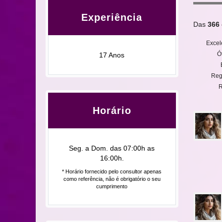
Experiência
Das
366
Excel
Ó
17 Anos
Reg
R
Horário
Seg. a Dom. das 07:00h as
16:00h.
* Horário fornecido pelo consultor apenas
como referência, não é obrigatório o seu
cumprimento