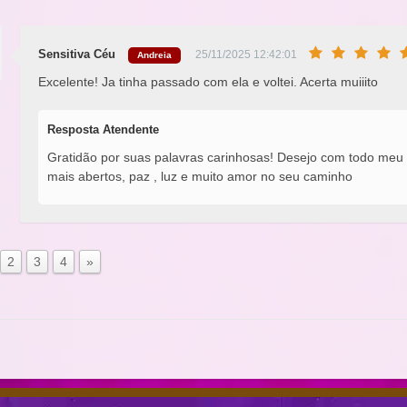
Sensitiva Céu
25/11/2025 12:42:01
Andreia
Excelente! Ja tinha passado com ela e voltei. Acerta muiiito
Resposta Atendente
Gratidão por suas palavras carinhosas! Desejo com todo meu
mais abertos, paz , luz e muito amor no seu caminho
2
3
4
»