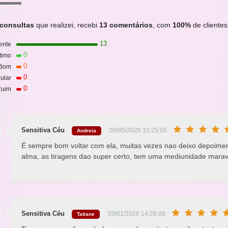
 consultas
que realizei, recebi
13 comentários
, com
100%
de clientes 
13
ente
0
timo
0
Bom
0
ular
0
uim
Sensitiva Céu
09/05/2026 10:25:05
Andreia
É sempre bom voltar com ela, muitas vezes nao deixo depoiment
alma, as tiragens dao super certo, tem uma mediunidade maravilh
Sensitiva Céu
03/01/2026 14:28:08
Tatiane