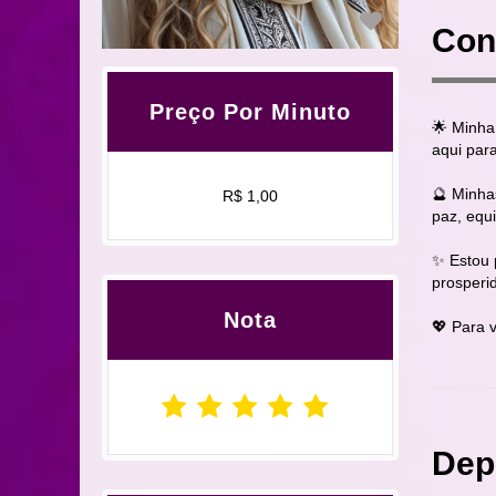
Con
Preço Por Minuto
🌟 Minha 
aqui para
🔮 Minha
R$ 1,00
paz, equi
✨ Estou 
prosperi
Nota
💖 Para v
Dep