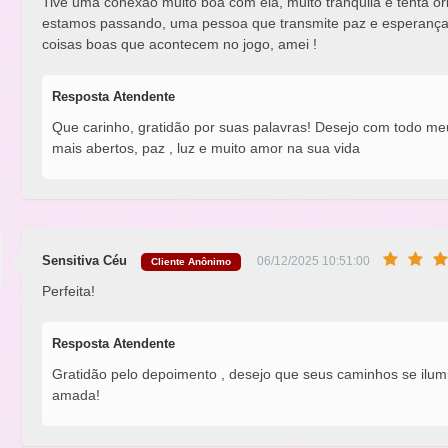
Tive uma conexão muito boa com ela, muito tranquila e tenta ori
estamos passando, uma pessoa que transmite paz e esperança 
coisas boas que acontecem no jogo, amei !
Resposta Atendente
Que carinho, gratidão por suas palavras! Desejo com todo m
mais abertos, paz , luz e muito amor na sua vida
Sensitiva Céu
06/12/2025 10:51:00
Cliente Anônimo
Perfeita!
Resposta Atendente
Gratidão pelo depoimento , desejo que seus caminhos se ilumi
amada!