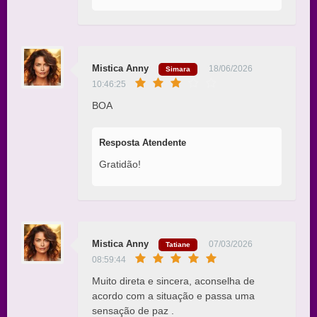
Mistica Anny
18/06/2026
Simara
10:46:25
BOA
Resposta Atendente
Gratidão!
Mistica Anny
07/03/2026
Tatiane
08:59:44
Muito direta e sincera, aconselha de
acordo com a situação e passa uma
sensação de paz .