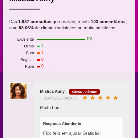
Das
1.987 consultas
que realizei, recebi
103 comentários
,
com
98.06%
de clientes satisfeitos ou muito satisfeitos
101
Excelente
1
Ótimo
1
Bom
0
Regular
0
Ruim
Mistica Anny
Cliente Anônimo
25/07/2026 08:26:06
Muito bom
Resposta Atendente
Fico feliz em ajudar!Gratidão!