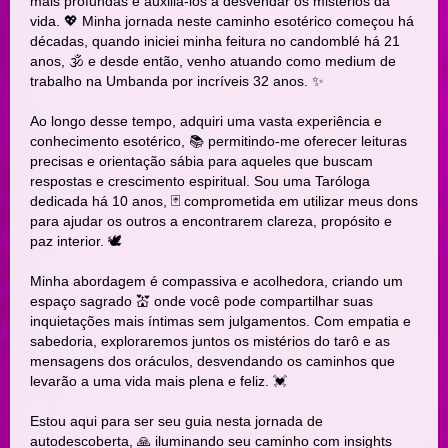
mais profundas e auxiliá-los a desvendar os mistérios da
vida. 💖 Minha jornada neste caminho esotérico começou há
décadas, quando iniciei minha feitura no candomblé há 21
anos, 🕉️ e desde então, venho atuando como medium de
trabalho na Umbanda por incríveis 32 anos. ✨
Ao longo desse tempo, adquiri uma vasta experiência e
conhecimento esotérico, 📚 permitindo-me oferecer leituras
precisas e orientação sábia para aqueles que buscam
respostas e crescimento espiritual. Sou uma Taróloga
dedicada há 10 anos, 🃏 comprometida em utilizar meus dons
para ajudar os outros a encontrarem clareza, propósito e
paz interior. 🕊️
Minha abordagem é compassiva e acolhedora, criando um
espaço sagrado 💒 onde você pode compartilhar suas
inquietações mais íntimas sem julgamentos. Com empatia e
sabedoria, exploraremos juntos os mistérios do tarô e as
mensagens dos oráculos, desvendando os caminhos que
levarão a uma vida mais plena e feliz. 💓
Estou aqui para ser seu guia nesta jornada de
autodescoberta, 🙏 iluminando seu caminho com insights