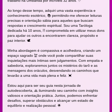
trabalho na Umbanda por incríveis 32 anos. ✨
Ao longo desse tempo, adquiri uma vasta experiência e
conhecimento esotérico, 📚 permitindo-me oferecer leituras
precisas e orientação sábia para aqueles que buscam
respostas e crescimento espiritual. Sou uma Taróloga
dedicada há 10 anos, 🃏 comprometida em utilizar meus dons
para ajudar os outros a encontrarem clareza, propósito e
paz interior. 🕊️
Minha abordagem é compassiva e acolhedora, criando um
espaço sagrado 💒 onde você pode compartilhar suas
inquietações mais íntimas sem julgamentos. Com empatia e
sabedoria, exploraremos juntos os mistérios do tarô e as
mensagens dos oráculos, desvendando os caminhos que
levarão a uma vida mais plena e feliz. 💓
Estou aqui para ser seu guia nesta jornada de
autodescoberta, 🙏 iluminando seu caminho com insights
valiosos e orientação prática. Juntos, podemos enfrentar
desafios, superar obstáculos e alcançar um estado de
equilíbrio e realização pessoal. 🌟