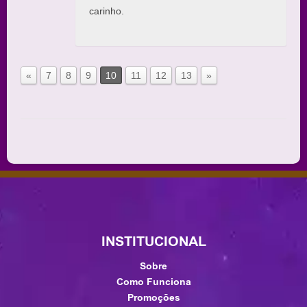
carinho.
«
7
8
9
10
11
12
13
»
INSTITUCIONAL
Sobre
Como Funciona
Promoções