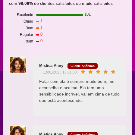
com
98.06%
de clientes satisfeitos ou muito satisfeitos
101
Excelente
1
Ótimo
1
Bom
0
Regular
0
Ruim
Mistica Anny
Cliente Anônimo
12/01/2025 10:01:03
Falar com ela é sempre muito bom, me
aconselha e acalma. Ela tem uma
sensibilidade incrível, vai em cima de tudo
que está acontecendo.
Mistica Anny
Cliente Anônimo