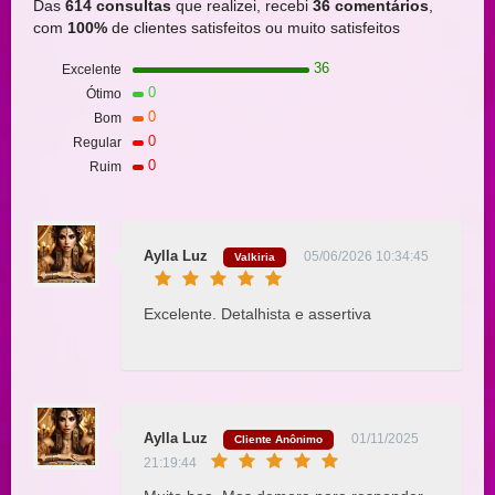
Das
614 consultas
que realizei, recebi
36 comentários
,
com
100%
de clientes satisfeitos ou muito satisfeitos
36
Excelente
0
Ótimo
0
Bom
0
Regular
0
Ruim
Aylla Luz
05/06/2026 10:34:45
Valkiria
Excelente. Detalhista e assertiva
Aylla Luz
01/11/2025
Cliente Anônimo
21:19:44