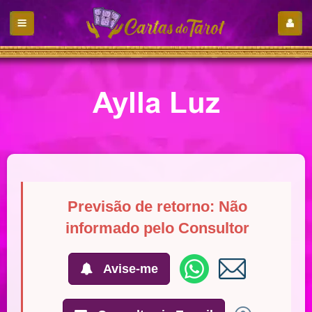
Aylla Luz
Previsão de retorno: Não
informado pelo Consultor
Avise-me