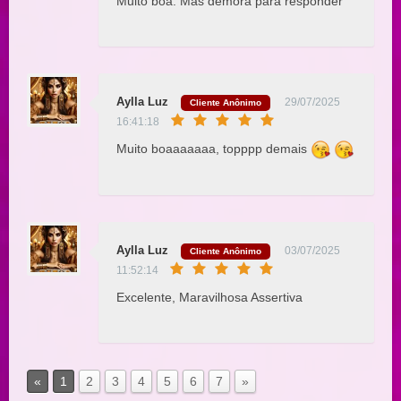
Muito boa. Mas demora para responder
Aylla Luz
29/07/2025
Cliente Anônimo
16:41:18
Muito boaaaaaaa, topppp demais
Aylla Luz
03/07/2025
Cliente Anônimo
11:52:14
Excelente, Maravilhosa Assertiva
«
1
2
3
4
5
6
7
»